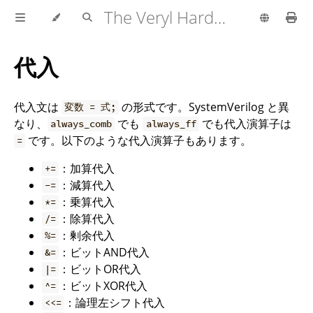
The Veryl Hardware Description Language
代入
代入文は
の形式です。SystemVerilog と異
変数 = 式;
なり、
でも
でも代入演算子は
always_comb
always_ff
です。以下のような代入演算子もあります。
=
：加算代入
+=
：減算代入
-=
：乗算代入
*=
：除算代入
/=
：剰余代入
%=
：ビットAND代入
&=
：ビットOR代入
|=
：ビットXOR代入
^=
：論理左シフト代入
<<=