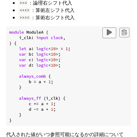
：論理右シフト代入
>>=
：算術左シフト代入
<<<=
：算術右シフト代入
>>>=
module
 ModuleA (

    i_clk: 
input
clock
,

) {

let
 a: 
logic
<
10
> = 
1
;

var
 b: 
logic
<
10
>;

var
 c: 
logic
<
10
>;

var
 d: 
logic
<
10
>;

always_comb
 {

        b = a + 
1
;

    }

always_ff
 (i_clk) {

        c += a + 
1
;

        d -= a + 
1
;

    }

代入された値がいつ参照可能になるかの詳細について