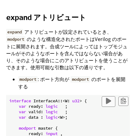
アトリビュート
expand
アトリビュートが設定されているとき、
expand
のような構造化されたポートはVerilog のポー
modport
トに展開されます。合成ツールによってはトップモジュ
ールがそのようなポートを含んではならない場合があ
り、そのような場合にこのアトリビュートを使うことが
できます。使用可能な引数は以下の通りです。
: ポート方向が
のポートを展開
modport
modport
する
interface
 InterfaceA::<W: 
u32
> {

var
 ready: 
logic
   ;

var
 valid: 
logic
   ;

var
 data : 
logic
<W>;

modport
 master {

        ready: 
input
 ,
