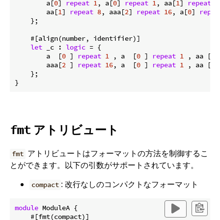
        a[
0
] 
repeat
1
, a[
0
] 
repeat
1
, aa[
1
] 
repeat
8
        aa[
1
] 
repeat
8
, aaa[
2
] 
repeat
16
, a[
0
] 
repea
    };

    #[align(number, identifier)]

let
 _c : 
logic
 = {

        a  [
0
 ] 
repeat
1
 , a  [
0
 ] 
repeat
1
 , aa [
1
 
        aaa[
2
 ] 
repeat
16
, a  [
0
 ] 
repeat
1
 , aa [
1
 
    };

アトリビュート
fmt
アトリビュートはフォーマットの方法を制御するこ
fmt
とができます。以下の引数がサポートされています。
: 改行なしのコンパクトなフォーマット
compact
module
 ModuleA {

    #[fmt(compact)]
