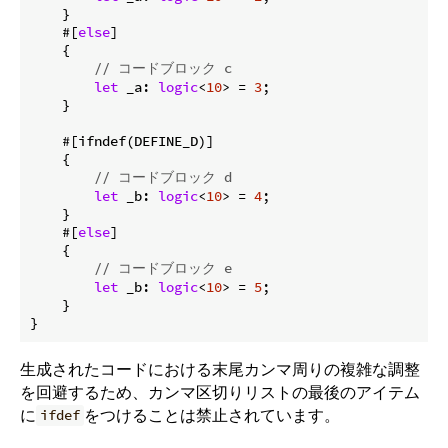
    }

    #[
else
]

    {

// コードブロック c
let
 _a: 
logic
<
10
> = 
3
;

    }

    #[ifndef(DEFINE_D)]

    {

// コードブロック d
let
 _b: 
logic
<
10
> = 
4
;

    }

    #[
else
]

    {

// コードブロック e
let
 _b: 
logic
<
10
> = 
5
;

    }

生成されたコードにおける末尾カンマ周りの複雑な調整
を回避するため、カンマ区切りリストの最後のアイテム
に
をつけることは禁止されています。
ifdef