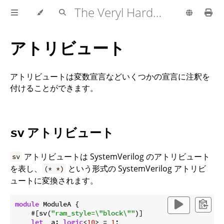
The Veryl Hardware Description Language
アトリビュート
アトリビュートは変数宣言などいくつかの宣言に注釈を
付けることができます。
アトリビュート
sv
アトリビュートは SystemVerilog のアトリビュート
sv
を表し、
という形式の SystemVerilog アトリビ
(* *)
ュートに変換されます。
module
 ModuleA {

    #[sv(
"ram_style=\"block\""
)]

let
 _a: 
logic
<
10
> = 
1
;
