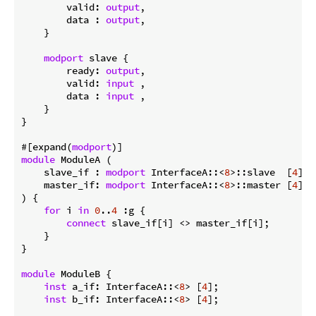
        valid: 
output
,

        data : 
output
,

    }

modport
 slave {

        ready: 
output
,

        valid: 
input
 ,

        data : 
input
 ,

    }

}

#[expand(
modport
module
 ModuleA (

    slave_if : 
modport
 InterfaceA::<
8
>::slave  [
4
],

    master_if: 
modport
 InterfaceA::<
8
>::master [
4
],

) {

for
 i 
in
0
..
4
 :g {

connect
 slave_if[i] <> master_if[i];

    }

}

module
 ModuleB {

inst
 a_if: InterfaceA::<
8
> [
4
];

inst
 b_if: InterfaceA::<
8
> [
4
];
