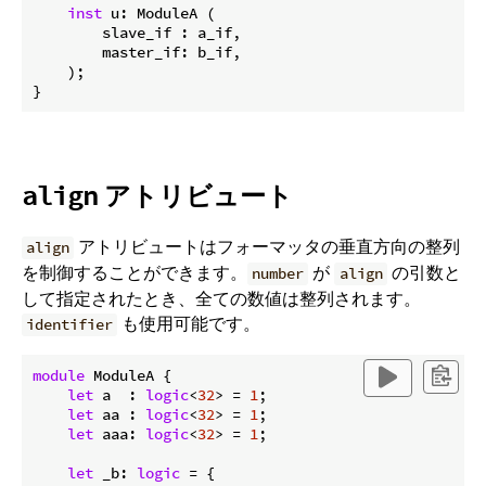
inst
 u: ModuleA (

        slave_if : a_if,

        master_if: b_if,

    );

アトリビュート
align
アトリビュートはフォーマッタの垂直方向の整列
align
を制御することができます。
が
の引数と
number
align
して指定されたとき、全ての数値は整列されます。
も使用可能です。
identifier
module
 ModuleA {

let
 a  : 
logic
<
32
> = 
1
;

let
 aa : 
logic
<
32
> = 
1
;

let
 aaa: 
logic
<
32
> = 
1
;

let
 _b: 
logic
 = {
