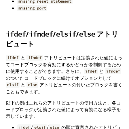
missing_reset_statement
missing_port
/
/
/
アトリ
ifdef
ifndef
elsif
else
ビュート
と
アトリビュートは定義された値によっ
ifdef
ifndef
てコードブロックを有効にするかどうかを制御するため
に使用することができます。さらに、
と
ifdef
ifndef
のついたコードブロックに続けてオプションとして
と
アトリビュートの付いたブロックを書く
elsif
else
こともできます。
以下の例はこれらのアトリビュートの使用方法と、各コ
ードブロックが定義された値によって有効になる様子を
示しています。
/
/
の順に宣言されたアトリビュ
ifdef
elsif
else