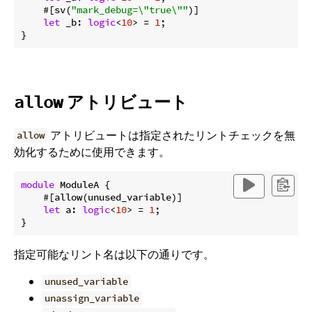
    #[sv(
"mark_debug=\"true\""
)]

let
 _b: 
logic
<
10
> = 
1
;

アトリビュート
allow
アトリビュートは指定されたリントチェックを無
allow
効化するために使用できます。
module
 ModuleA {

    #[allow(unused_variable)]

let
 a: 
logic
<
10
> = 
1
;

指定可能なリント名は以下の通りです。
unused_variable
unassign_variable