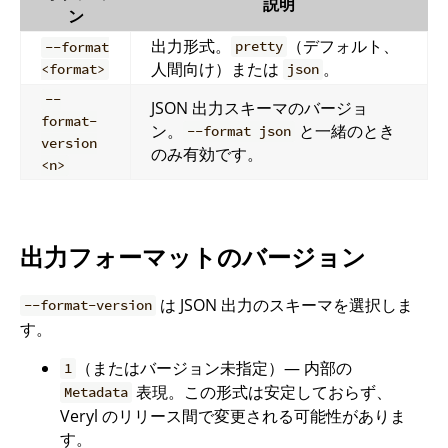
説明
ン
出力形式。
（デフォルト、
pretty
--format
人間向け）または
。
<format>
json
--
JSON 出力スキーマのバージョ
format-
ン。
と一緒のとき
--format json
version
のみ有効です。
<n>
出力フォーマットのバージョン
は JSON 出力のスキーマを選択しま
--format-version
す。
（またはバージョン未指定）— 内部の
1
表現。この形式は安定しておらず、
Metadata
Veryl のリリース間で変更される可能性がありま
す。