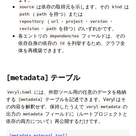
は依存の取得元を示します。その
は
source
kind
（
を持つ）または
path
path
（
・
・
・
repository
url
project
version
・
を持つ）のいずれかです。
revision
path
各エントリの
フィールドは、その
dependencies
依存自身の依存の
を列挙するため、グラフ全
id
体を再構築できます。
テーブル
[metadata]
には、外部ツール用の任意のデータを格納
Veryl.toml
する
テーブルを記述できます。Veryl はそ
[metadata]
の内容を解釈せず、保持したうえで
の
veryl metadata
出力の
フィールドに（ルートプロジェクトと
metadata
依存の両方について）再公開するだけです。
[metadata.external_tool]